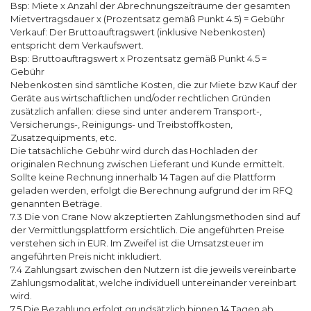
Bsp: Miete x Anzahl der Abrechnungszeiträume der gesamten
Mietvertragsdauer x (Prozentsatz gemäß Punkt 4.5) = Gebühr
Verkauf: Der Bruttoauftragswert (inklusive Nebenkosten)
entspricht dem Verkaufswert.
Bsp: Bruttoauftragswert x Prozentsatz gemäß Punkt 4.5 =
Gebühr
Nebenkosten sind sämtliche Kosten, die zur Miete bzw Kauf der
Geräte aus wirtschaftlichen und/oder rechtlichen Gründen
zusätzlich anfallen: diese sind unter anderem Transport-,
Versicherungs-, Reinigungs- und Treibstoffkosten,
Zusatzequipments, etc.
Die tatsächliche Gebühr wird durch das Hochladen der
originalen Rechnung zwischen Lieferant und Kunde ermittelt.
Sollte keine Rechnung innerhalb 14 Tagen auf die Plattform
geladen werden, erfolgt die Berechnung aufgrund der im RFQ
genannten Beträge.
7.3 Die von Crane Now akzeptierten Zahlungsmethoden sind auf
der Vermittlungsplattform ersichtlich. Die angeführten Preise
verstehen sich in EUR. Im Zweifel ist die Umsatzsteuer im
angeführten Preis nicht inkludiert.
7.4 Zahlungsart zwischen den Nutzern ist die jeweils vereinbarte
Zahlungsmodalität, welche individuell untereinander vereinbart
wird.
7.5 Die Bezahlung erfolgt grundsätzlich binnen 14 Tagen ab