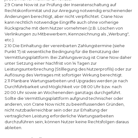
2.9 Crane Now ist zur Prüfung der Inseratenschaltung auf
Rechtskonformität und zur Anregung notwendig erscheinender
Änderungen berechtigt, aber nicht verpflichtet. Crane Now
kann rechtlich notwendige Eingriffe auch ohne vorherige
Rücksprache mit dem Nutzer vornehmen (z.B. Löschen von
Verlinkungen zu Mitbewerbern, Kennzeichnung als „Werbung",
etc.).
2.10 Die Einhaltung der vereinbarten Zahlungstermine (siehe
Punkt 7) ist wesentliche Bedingung für die Benützung der
Vermittlungsplattform. Bei Zahlungsverzug ist Crane Now daher
unter Setzung einer Nachfrist von 14 Tagen zur
Leistungsunterbrechung (Stilllegung des Nutzerprofils) oder zur
Auflösung des Vertrages mit sofortiger Wirkung berechtigt.
2.11 Planbare Wartungsarbeiten und Upgrades werden je nach
Durchführbarkeit und Möglichkeit vor 08:00 Uhr bzw. nach
20:00 Uhr sowie an Wochenenden ganztags durchgeführt.
Sollte die Vermittlungsplattform aufgrund technischer oder
anderen, von Crane Now nicht zu beeinflussenden Gründen,
nicht nutzbar/erreichbar sein oder zur Erhaltung der
vertraglichen Leistung erforderliche Wartungsarbeiten
durchzuführen sein, können Nutzer keine Rechtsfolgen daraus
ableiten.