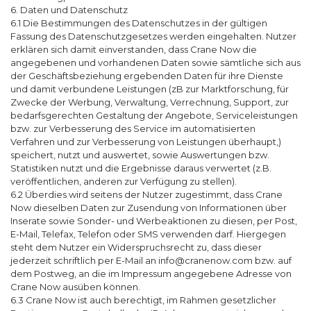
6. Daten und Datenschutz
6.1 Die Bestimmungen des Datenschutzes in der gültigen
Fassung des Datenschutzgesetzes werden eingehalten. Nutzer
erklären sich damit einverstanden, dass Crane Now die
angegebenen und vorhandenen Daten sowie sämtliche sich aus
der Geschäftsbeziehung ergebenden Daten für ihre Dienste
und damit verbundene Leistungen (zB zur Marktforschung, für
Zwecke der Werbung, Verwaltung, Verrechnung, Support, zur
bedarfsgerechten Gestaltung der Angebote, Serviceleistungen
bzw. zur Verbesserung des Service im automatisierten
Verfahren und zur Verbesserung von Leistungen überhaupt,)
speichert, nutzt und auswertet, sowie Auswertungen bzw.
Statistiken nutzt und die Ergebnisse daraus verwertet (z.B.
veröffentlichen, anderen zur Verfügung zu stellen).
6.2 Überdies wird seitens der Nutzer zugestimmt, dass Crane
Now dieselben Daten zur Zusendung von Informationen über
Inserate sowie Sonder- und Werbeaktionen zu diesen, per Post,
E-Mail, Telefax, Telefon oder SMS verwenden darf. Hiergegen
steht dem Nutzer ein Widerspruchsrecht zu, dass dieser
jederzeit schriftlich per E-Mail an info@cranenow.com bzw. auf
dem Postweg, an die im Impressum angegebene Adresse von
Crane Now ausüben können.
6.3 Crane Now ist auch berechtigt, im Rahmen gesetzlicher