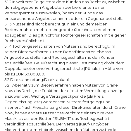
5.1.2 In weiterer Folge steht dem Kunden das Recht zu, zwischen
den abgegebenen Angeboten der Lieferanten einen
Vertragspartner auszuwählen, indem der Kunde das
entsprechende Angebot annimmt oder ein Gegenanbot stellt.
5.1.3 Nutzer sind nicht berechtigt in ein und demselben
Bieterverfahren mehrere Angebote über ihr Unternehmen
abzugeben. Dies gilt nicht für Tochtergesellschaften mit eigener
Rechtspersönlichkeit.
5.1.4 Tochtergesellschaften von Nutzern sind berechtigt, im
selben Bieterverfahren zu den Bedarfsinseraten ebenso
Angebote zu stellen und Rechtsgeschäfte mit den Kunden
abzuschließen. Bei Missachtung dieser Bestimmung droht dem
Doppelanbieter eine Vertragsbruchstrafe (Pönale) in Höhe von
bis zu EUR 50.000,00.
5.2 Direktanmietung/Direktankauf:
5.2.1 Alternativ zum Bieterverfahren haben Nutzer von Crane
Now das Recht, die Funktion der direkten Vermittlungsanzeige
anzuwenden. Wichtige Vertragseckpunkte (zB Preis,
Gegenleistung, etc) werden von Nutzern festgelegt und
inseriert. Nach Freischaltung dieser Direktinseraten durch Crane
Now, haben andere Nutzer das Recht mit einem direkten
Mausklick auf den Button "SUBMIT" das Rechtsgeschäft
verbindlich abzuschließen. Der Vertrag (Kauf- und/oder
Mietvertrag) kommt direkt zwischen den Nutzern zustande.