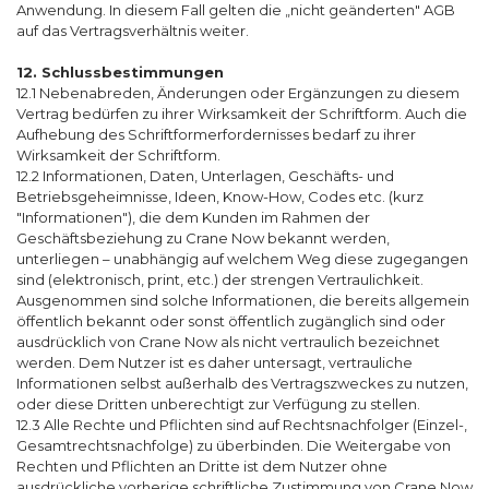
Anwendung. In diesem Fall gelten die „nicht geänderten" AGB
auf das Vertragsverhältnis weiter.
12. Schlussbestimmungen
12.1 Nebenabreden, Änderungen oder Ergänzungen zu diesem
Vertrag bedürfen zu ihrer Wirksamkeit der Schriftform. Auch die
Aufhebung des Schriftformerfordernisses bedarf zu ihrer
Wirksamkeit der Schriftform.
12.2 Informationen, Daten, Unterlagen, Geschäfts- und
Betriebsgeheimnisse, Ideen, Know-How, Codes etc. (kurz
"Informationen"), die dem Kunden im Rahmen der
Geschäftsbeziehung zu Crane Now bekannt werden,
unterliegen – unabhängig auf welchem Weg diese zugegangen
sind (elektronisch, print, etc.) der strengen Vertraulichkeit.
Ausgenommen sind solche Informationen, die bereits allgemein
öffentlich bekannt oder sonst öffentlich zugänglich sind oder
ausdrücklich von Crane Now als nicht vertraulich bezeichnet
werden. Dem Nutzer ist es daher untersagt, vertrauliche
Informationen selbst außerhalb des Vertragszweckes zu nutzen,
oder diese Dritten unberechtigt zur Verfügung zu stellen.
12.3 Alle Rechte und Pflichten sind auf Rechtsnachfolger (Einzel-,
Gesamtrechtsnachfolge) zu überbinden. Die Weitergabe von
Rechten und Pflichten an Dritte ist dem Nutzer ohne
ausdrückliche vorherige schriftliche Zustimmung von Crane Now