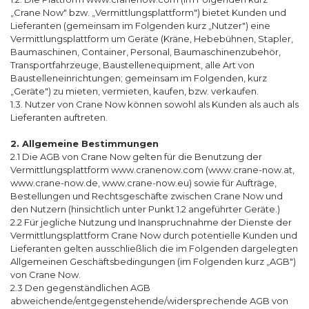
„Crane Now" bzw. „Vermittlungsplattform") bietet Kunden und
Lieferanten (gemeinsam im Folgenden kurz „Nutzer") eine
Vermittlungsplattform um Geräte (Kräne, Hebebühnen, Stapler,
Baumaschinen, Container, Personal, Baumaschinenzubehör,
Transportfahrzeuge, Baustellenequipment, alle Art von
Baustelleneinrichtungen; gemeinsam im Folgenden, kurz
„Geräte") zu mieten, vermieten, kaufen, bzw. verkaufen.
1.3. Nutzer von Crane Now können sowohl als Kunden als auch als
Lieferanten auftreten.
2. Allgemeine Bestimmungen
2.1 Die AGB von Crane Now gelten für die Benutzung der
Vermittlungsplattform www.cranenow.com (www.crane-now.at,
www.crane-now.de, www.crane-now.eu) sowie für Aufträge,
Bestellungen und Rechtsgeschäfte zwischen Crane Now und
den Nutzern (hinsichtlich unter Punkt 1.2 angeführter Geräte.)
2.2 Für jegliche Nutzung und Inanspruchnahme der Dienste der
Vermittlungsplattform Crane Now durch potentielle Kunden und
Lieferanten gelten ausschließlich die im Folgenden dargelegten
Allgemeinen Geschäftsbedingungen (im Folgenden kurz „AGB")
von Crane Now.
2.3 Den gegenständlichen AGB
abweichende/entgegenstehende/widersprechende AGB von