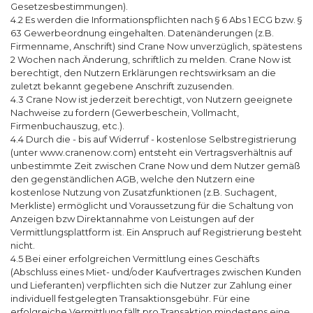
Gesetzesbestimmungen).
4.2 Es werden die Informationspflichten nach § 6 Abs 1 ECG bzw. §
63 Gewerbeordnung eingehalten. Datenänderungen (z.B.
Firmenname, Anschrift) sind Crane Now unverzüglich, spätestens
2 Wochen nach Änderung, schriftlich zu melden. Crane Now ist
berechtigt, den Nutzern Erklärungen rechtswirksam an die
zuletzt bekannt gegebene Anschrift zuzusenden.
4.3 Crane Now ist jederzeit berechtigt, von Nutzern geeignete
Nachweise zu fordern (Gewerbeschein, Vollmacht,
Firmenbuchauszug, etc.).
4.4 Durch die - bis auf Widerruf - kostenlose Selbstregistrierung
(unter www.cranenow.com) entsteht ein Vertragsverhältnis auf
unbestimmte Zeit zwischen Crane Now und dem Nutzer gemäß
den gegenständlichen AGB, welche den Nutzern eine
kostenlose Nutzung von Zusatzfunktionen (z.B. Suchagent,
Merkliste) ermöglicht und Voraussetzung für die Schaltung von
Anzeigen bzw Direktannahme von Leistungen auf der
Vermittlungsplattform ist. Ein Anspruch auf Registrierung besteht
nicht.
4.5 Bei einer erfolgreichen Vermittlung eines Geschäfts
(Abschluss eines Miet- und/oder Kaufvertrages zwischen Kunden
und Lieferanten) verpflichten sich die Nutzer zur Zahlung einer
individuell festgelegten Transaktionsgebühr. Für eine
erfolgreiche Vermittlung fällt pro Transaktion mindestens eine