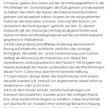
3.5 Nutzer geben ihre Daten auf der Vermittlungsplattform in die
Pflichtfelder ein. Sie bestätigen, die AGB gelesen und akzeptiert
zu haben. Nachdem die Nutzer die Datenschutzinformation
gelesen und akzeptiert haben, müssen sie die eingegebenen
Daten an den Betreiber schicken. Dazu auf den Button „Ich
akzeptiere die Bedingungen" geklickt werden. Zu diesem
Zeitpunkt gilt der (Nutzungs-)Vertrag als abgeschlossen und
Nutzer erhalten ein Bestätigungsmail auf die von ihnen bekannt
gegebene E-Mailadresse.
3.6 Die Überprüfung und allfällige Änderung des Inserats in
Bezug auf inhaltliche, rechtliche, zeitliche oder sonstige
Richtigkeit, Aktualität, etc. sowie Deaktivierung und Löschen
obliegt ab Aktivierung des Inserats bis zum Ablauf des
vereinbarten Leistungszeitraums den Nutzern. Mit Eingabe des
Inserats bestätigt der Nutzer ausdrücklich die Veröffentlichung in
dieser Form; Crane Now übernimmt keinerlei Haftung.
3.7 Dem Nutzer obliegt daher die Verpflichtung, nicht (mehr)
aktuelle Inserate (z.B. Verkauf von angebotener Ware) sofort zu
deaktivieren oder zu löschen.
3.8 Es ist dem Nutzer erlaubt, Mehrfachschaltungen von
Inseraten durchzuführen. Inserate sind in der richtigen Rubrik
bzw. einer bestimmten Region zu schalten. Crane Now behält
sich das Recht vor, Inserate ohne vorherige Benachrichtigung