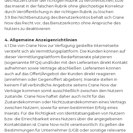
des Nutzers unter der richtigen Rubrik zu veröffentlichen, bzw.
das Inserat in der falschen Rubrik ohne gleichzeitige Korrektur
durch Veröffentlichung in der richtigen Rubrik zu löschen.
3.9 Bei Nichtbenutzung des Benutzerkontos behält sich Crane
Now das Recht vor, das Benutzerkonto ohne Ansprüche des
Nutzers zu deaktivieren.
4. Allgemeine Anzeigenrichtlinien
4.1 Die von Crane Now zur Verfügung gestellte Internetseite
versteht sich als Vermittlungsplattform. Die Kunden können auf
dieser Vermittlungsplattform Bedarfsinserate platzieren
(sogenannte RFQs) und/oder mit den Lieferanten direkt Kontakt
aufnehmen sowie Verträge abschließen. Lieferanten können
auch auf das Offert/Angebot der Kunden direkt reagieren
(annehmen oder Gegenoffert abgeben). Inserate stellen in
keinem Fall verbindliche Angebote seitens Crane Now dar.
Verträge kommen somit ausschließlich zwischen den Nutzern
zustande. Crane Now haftet daher auch nicht für das
Zustandekommen oder Nichtzustandekommen eines Vertrags
zwischen Nutzern, sowie für einen bestimmten Erfolg eines
Inserats. Für die Richtigkeit von Identitätsangaben von Nutzern
bzw. die Erreichbarkeit eines Nutzers über die angegebenen
Kontaktdaten ist Crane Now nicht verantwortlich. Es gelten die
Bestimmungen für Unternehmer (UGB oder sonstige relevante