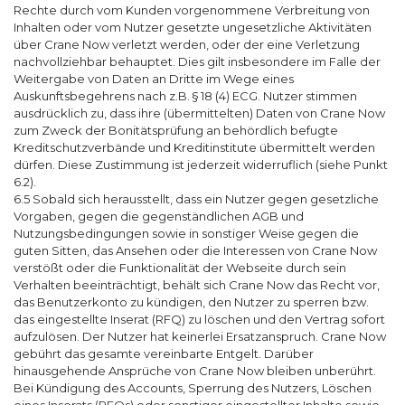
Rechte durch vom Kunden vorgenommene Verbreitung von
Inhalten oder vom Nutzer gesetzte ungesetzliche Aktivitäten
über Crane Now verletzt werden, oder der eine Verletzung
nachvollziehbar behauptet. Dies gilt insbesondere im Falle der
Weitergabe von Daten an Dritte im Wege eines
Auskunftsbegehrens nach z.B. § 18 (4) ECG. Nutzer stimmen
ausdrücklich zu, dass ihre (übermittelten) Daten von Crane Now
zum Zweck der Bonitätsprüfung an behördlich befugte
Kreditschutzverbände und Kreditinstitute übermittelt werden
dürfen. Diese Zustimmung ist jederzeit widerruflich (siehe Punkt
6.2).
6.5 Sobald sich herausstellt, dass ein Nutzer gegen gesetzliche
Vorgaben, gegen die gegenständlichen AGB und
Nutzungsbedingungen sowie in sonstiger Weise gegen die
guten Sitten, das Ansehen oder die Interessen von Crane Now
verstößt oder die Funktionalität der Webseite durch sein
Verhalten beeinträchtigt, behält sich Crane Now das Recht vor,
das Benutzerkonto zu kündigen, den Nutzer zu sperren bzw.
das eingestellte Inserat (RFQ) zu löschen und den Vertrag sofort
aufzulösen. Der Nutzer hat keinerlei Ersatzanspruch. Crane Now
gebührt das gesamte vereinbarte Entgelt. Darüber
hinausgehende Ansprüche von Crane Now bleiben unberührt.
Bei Kündigung des Accounts, Sperrung des Nutzers, Löschen
eines Inserats (RFQs) oder sonstiger eingestellter Inhalte sowie