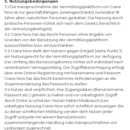
3. Nutzungsbedingungen
3.1 Die Inanspruchnahme der Vermittlungsplattform von Crane
Now ist nur geschäftsfähigen, (uneingeschränkt) zumindest 18
Jahre alten, natürlichen Personen gestattet. Die Nutzung durch
juristische Personen richtet sich nach dem Gesetz (hinsichtlich
der Vertretungsbefugnis).
3.2 Crane Now hat das Recht Personen ohne Angabe von
Gründen von der Benutzung der Vermittlungsplattform
auszuschließen bzw. einzuschränken.
3.3 Crane Now stellt den Nutzern gegen Entgelt (siehe Punkt 7)
ein Nutzungsrecht für die Vermittlungsplattform zur Verfügung.
Der Umfang des Benutzungskontos richtet sich individuell nach
vereinbartem Vertragsumfang. Die Zugriffsberechtigung erfolgt
über eine Online-Registrierung mit Nutzername und Passwort.
Crane Now hat das Recht bestimmte Anforderungen an die
Zusammensetzung des Passworts zu stellen.
3.4 Nutzer sind verpflichtet, ihre Zugangsdaten (Benutzername,
Passwort etc.) geheim zu halten und vor unbefugtem Zugriff
durch Dritte zu schützen. Nutzer haben Missbrauch bzw.
unbefugte Nutzung Crane Now sofort schriftlich anzuzeigen. Bis
zu dieser schriftlichen Meldung werden dem Nutzer jeder
Zugriff und jede mit seinem Benutzerkonto
zusammenhängende Handlung oder Inanspruchnahme von
Leistungen zugerechnet.