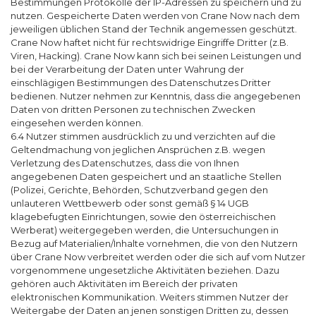
Bestimmungen Protokolle der IP-Adressen zu speichern und zu
nutzen. Gespeicherte Daten werden von Crane Now nach dem
jeweiligen üblichen Stand der Technik angemessen geschützt.
Crane Now haftet nicht für rechtswidrige Eingriffe Dritter (z.B.
Viren, Hacking). Crane Now kann sich bei seinen Leistungen und
bei der Verarbeitung der Daten unter Wahrung der
einschlägigen Bestimmungen des Datenschutzes Dritter
bedienen. Nutzer nehmen zur Kenntnis, dass die angegebenen
Daten von dritten Personen zu technischen Zwecken
eingesehen werden können.
6.4 Nutzer stimmen ausdrücklich zu und verzichten auf die
Geltendmachung von jeglichen Ansprüchen z.B. wegen
Verletzung des Datenschutzes, dass die von Ihnen
angegebenen Daten gespeichert und an staatliche Stellen
(Polizei, Gerichte, Behörden, Schutzverband gegen den
unlauteren Wettbewerb oder sonst gemäß § 14 UGB
klagebefugten Einrichtungen, sowie den österreichischen
Werberat) weitergegeben werden, die Untersuchungen in
Bezug auf Materialien/Inhalte vornehmen, die von den Nutzern
über Crane Now verbreitet werden oder die sich auf vom Nutzer
vorgenommene ungesetzliche Aktivitäten beziehen. Dazu
gehören auch Aktivitäten im Bereich der privaten
elektronischen Kommunikation. Weiters stimmen Nutzer der
Weitergabe der Daten an jenen sonstigen Dritten zu, dessen