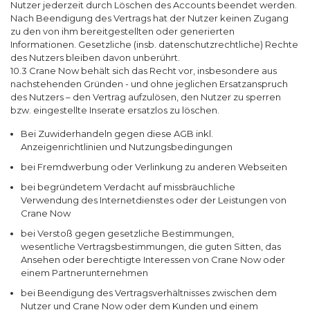
Nutzer jederzeit durch Löschen des Accounts beendet werden.
Nach Beendigung des Vertrags hat der Nutzer keinen Zugang
zu den von ihm bereitgestellten oder generierten
Informationen. Gesetzliche (insb. datenschutzrechtliche) Rechte
des Nutzers bleiben davon unberührt.
10.3 Crane Now behält sich das Recht vor, insbesondere aus
nachstehenden Gründen - und ohne jeglichen Ersatzanspruch
des Nutzers – den Vertrag aufzulösen, den Nutzer zu sperren
bzw. eingestellte Inserate ersatzlos zu löschen.
Bei Zuwiderhandeln gegen diese AGB inkl.
Anzeigenrichtlinien und Nutzungsbedingungen
bei Fremdwerbung oder Verlinkung zu anderen Webseiten
bei begründetem Verdacht auf missbräuchliche
Verwendung des Internetdienstes oder der Leistungen von
Crane Now
bei Verstoß gegen gesetzliche Bestimmungen,
wesentliche Vertragsbestimmungen, die guten Sitten, das
Ansehen oder berechtigte Interessen von Crane Now oder
einem Partnerunternehmen
bei Beendigung des Vertragsverhältnisses zwischen dem
Nutzer und Crane Now oder dem Kunden und einem