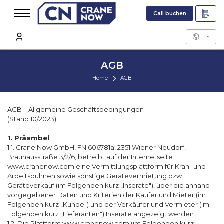
Call buchen
AGB
Home
AGB
AGB – Allgemeine Geschäftsbedingungen
(Stand 10/2023)
1. Präambel
1.1. Crane Now GmbH, FN 606781a, 2351 Wiener Neudorf,
Brauhausstraße 3/2/6, betreibt auf der Internetseite
www.cranenow.com eine Vermittlungsplattform für Kran- und
Arbeitsbühnen sowie sonstige Gerätevermietung bzw.
Geräteverkauf (im Folgenden kurz „Inserate"), über die anhand
vorgegebener Daten und Kriterien der Käufer und Mieter (im
Folgenden kurz „Kunde") und der Verkäufer und Vermieter (im
Folgenden kurz „Lieferanten") Inserate angezeigt werden.
1.2. Die Plattform www.cranenow.com (im Folgenden kurz