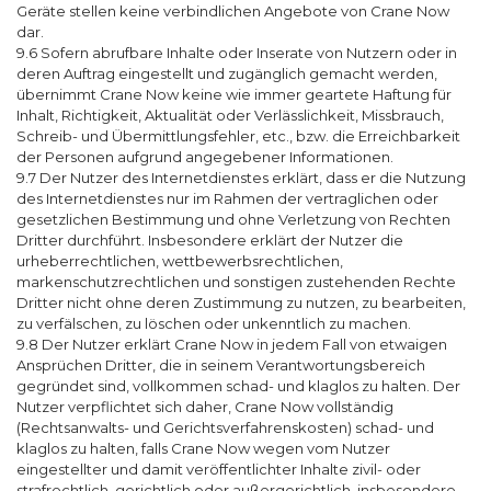
Geräte stellen keine verbindlichen Angebote von Crane Now
dar.
9.6 Sofern abrufbare Inhalte oder Inserate von Nutzern oder in
deren Auftrag eingestellt und zugänglich gemacht werden,
übernimmt Crane Now keine wie immer geartete Haftung für
Inhalt, Richtigkeit, Aktualität oder Verlässlichkeit, Missbrauch,
Schreib- und Übermittlungsfehler, etc., bzw. die Erreichbarkeit
der Personen aufgrund angegebener Informationen.
9.7 Der Nutzer des Internetdienstes erklärt, dass er die Nutzung
des Internetdienstes nur im Rahmen der vertraglichen oder
gesetzlichen Bestimmung und ohne Verletzung von Rechten
Dritter durchführt. Insbesondere erklärt der Nutzer die
urheberrechtlichen, wettbewerbsrechtlichen,
markenschutzrechtlichen und sonstigen zustehenden Rechte
Dritter nicht ohne deren Zustimmung zu nutzen, zu bearbeiten,
zu verfälschen, zu löschen oder unkenntlich zu machen.
9.8 Der Nutzer erklärt Crane Now in jedem Fall von etwaigen
Ansprüchen Dritter, die in seinem Verantwortungsbereich
gegründet sind, vollkommen schad- und klaglos zu halten. Der
Nutzer verpflichtet sich daher, Crane Now vollständig
(Rechtsanwalts- und Gerichtsverfahrenskosten) schad- und
klaglos zu halten, falls Crane Now wegen vom Nutzer
eingestellter und damit veröffentlichter Inhalte zivil- oder
strafrechtlich, gerichtlich oder außergerichtlich, insbesondere