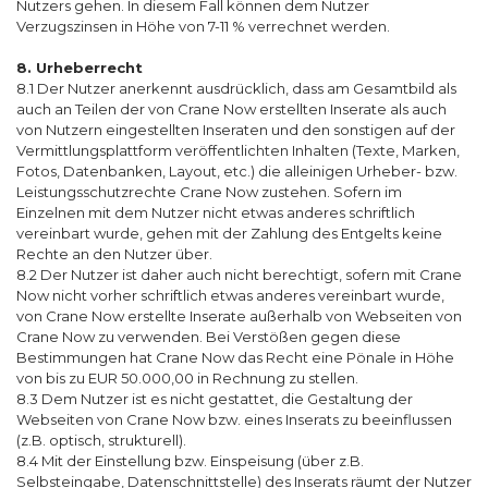
Nutzers gehen. In diesem Fall können dem Nutzer
Verzugszinsen in Höhe von 7-11 % verrechnet werden.
8. Urheberrecht
8.1 Der Nutzer anerkennt ausdrücklich, dass am Gesamtbild als
auch an Teilen der von Crane Now erstellten Inserate als auch
von Nutzern eingestellten Inseraten und den sonstigen auf der
Vermittlungsplattform veröffentlichten Inhalten (Texte, Marken,
Fotos, Datenbanken, Layout, etc.) die alleinigen Urheber- bzw.
Leistungsschutzrechte Crane Now zustehen. Sofern im
Einzelnen mit dem Nutzer nicht etwas anderes schriftlich
vereinbart wurde, gehen mit der Zahlung des Entgelts keine
Rechte an den Nutzer über.
8.2 Der Nutzer ist daher auch nicht berechtigt, sofern mit Crane
Now nicht vorher schriftlich etwas anderes vereinbart wurde,
von Crane Now erstellte Inserate außerhalb von Webseiten von
Crane Now zu verwenden. Bei Verstößen gegen diese
Bestimmungen hat Crane Now das Recht eine Pönale in Höhe
von bis zu EUR 50.000,00 in Rechnung zu stellen.
8.3 Dem Nutzer ist es nicht gestattet, die Gestaltung der
Webseiten von Crane Now bzw. eines Inserats zu beeinflussen
(z.B. optisch, strukturell).
8.4 Mit der Einstellung bzw. Einspeisung (über z.B.
Selbsteingabe, Datenschnittstelle) des Inserats räumt der Nutzer