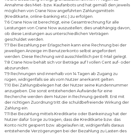
Annahme des Miet- bzw. Kaufanbots und hat gemäß den jeweils
möglichen von Crane Now angeführten Zahlungsmitteln
(Kreditkarte, online-banking etc.) zu erfolgen.
7.6 Crane Now ist berechtigt, eine Gesamtrechnung für alle
Leistungen von Crane Now auszustellen; dies unabhängig davon,
ob diese Leistungen aus unterschiedlichen Verträgen
geschuldet werden.
7.7 Bei Bezahlung per Erlagschein kann eine Rechnung bei der
jeweiligen Anzeige im Benutzerkonto selbst angefordert
werden. Diese Rechnung wird ausschließlich per E-Mail gelegt.
7.8 Crane Now behält sich vor Beträge auf 1 vollen Cent auf- oder
abzurunden.
7.9 Rechnungen sind innerhalb von 14 Tagen ab Zugang zu
rügen, widrigenfalls sie als vom Nutzer anerkannt gelten.
7.10 Bei Zahlungsbelegen hat der Nutzer seine Kundennummer
anzugeben. Die sonst entstehenden Aufwände für eine
Recherche werden dem Nutzer in Rechnung gestellt. Erst mit
der richtigen Zuordnung tritt die schuldbefreiende Wirkung der
Zahlung ein.
7.11 Bei Bezahlung mittels Kreditkarte oder Bankeinzug hat der
Nutzer dafür Sorge zu tragen, dass die Kreditkarte bzw. das
Konto nicht gesperrt bzw. abgelaufen ist, widrigenfalls daraus
entstehende Verzögerungen bei der Bezahlung zu Lasten des