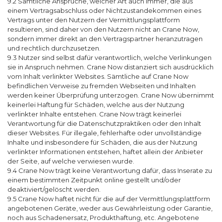
9.2 Sämtliche Ansprüche, welcher Art auch immer, die aus
einem Vertragsabschluss oder Nichtzustandekommen eines
Vertrags unter den Nutzern der Vermittlungsplattform
resultieren, sind daher von den Nutzern nicht an Crane Now,
sondern immer direkt an den Vertragspartner heranzutragen
und rechtlich durchzusetzen.
9.3 Nutzer sind selbst dafür verantwortlich, welche Verlinkungen
sie in Anspruch nehmen. Crane Now distanziert sich ausdrücklich
vom Inhalt verlinkter Websites. Sämtliche auf Crane Now
befindlichen Verweise zu fremden Webseiten und Inhalten
werden keiner Überprüfung unterzogen. Crane Now übernimmt
keinerlei Haftung für Schäden, welche aus der Nutzung
verlinkter Inhalte entstehen. Crane Now trägt keinerlei
Verantwortung für die Datenschutzpraktiken oder den Inhalt
dieser Websites. Für illegale, fehlerhafte oder unvollständige
Inhalte und insbesondere für Schäden, die aus der Nutzung
verlinkter Informationen entstehen, haftet allein der Anbieter
der Seite, auf welche verwiesen wurde.
9.4 Crane Now trägt keine Verantwortung dafür, dass Inserate zu
einem bestimmten Zeitpunkt online gestellt und/oder
deaktiviert/gelöscht werden.
9.5 Crane Now haftet nicht für die auf der Vermittlungsplattform
angebotenen Geräte, weder aus Gewährleistung oder Garantie,
noch aus Schadenersatz, Produkthaftung, etc. Angebotene