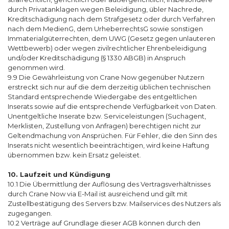
durch Privatanklagen wegen Beleidigung, übler Nachrede,
Kreditschädigung nach dem Strafgesetz oder durch Verfahren
nach dem MedienG, dem UrheberrechtsG sowie sonstigen
Immaterialgüterrechten, dem UWG (Gesetz gegen unlauteren
Wettbewerb) oder wegen zivilrechtlicher Ehrenbeleidigung
und/oder Kreditschädigung (§ 1330 ABGB) in Anspruch
genommen wird.
9.9 Die Gewährleistung von Crane Now gegenüber Nutzern
erstreckt sich nur auf die dem derzeitig üblichen technischen
Standard entsprechende Wiedergabe des entgeltlichen
Inserats sowie auf die entsprechende Verfügbarkeit von Daten.
Unentgeltliche Inserate bzw. Serviceleistungen (Suchagent,
Merklisten, Zustellung von Anfragen) berechtigen nicht zur
Geltendmachung von Ansprüchen. Für Fehler, die den Sinn des
Inserats nicht wesentlich beeinträchtigen, wird keine Haftung
übernommen bzw. kein Ersatz geleistet.
10. Laufzeit und Kündigung
10.1 Die Übermittlung der Auflösung des Vertragsverhältnisses
durch Crane Now via E-Mail ist ausreichend und gilt mit
Zustellbestätigung des Servers bzw. Mailservices des Nutzers als
zugegangen.
10.2 Verträge auf Grundlage dieser AGB können durch den