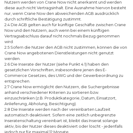
Nutzern werden von Crane Now nicht anerkannt und werden
diese auch nicht Vertragsinhalt. Eine Ausnahme hiervon besteht
nur, wenn Crane Now den abweichenden AGB ausdrücklich
durch schriftliche Bestätigung zustimmt.
2.4 Die AGB gelten auch für künftige Geschäfte zwischen Crane
Now und den Nutzern, auch wenn bei einem künftigen
Vertragsabschluss darauf nicht nochmals Bezug genommen
wird.
2.5 Sofern die Nutzer den AGB nicht zustimmen, können die von
Crane Now angebotenen Dienstleistungen nicht genutzt
werden.
2.6 Die Inserate der Nutzer (siehe Punkt 4.1) haben den
gesetzlichen Vorschriften, insbesondere jenen des E-
Commerce Gesetzes, des UWG und der Gewerbeordnung zu
entsprechen.
2.7 Crane Now ermöglicht den Nutzern, die Suchergebnisse
anhand verschiedener Kriterien zu sortieren bzw.
einzuschränken (z.B. Produktkategorie, Datum, Einsatzort,
Anlieferung, Abholung, Besichtigung).
2.8 Die Inserate werden nach der vereinbarten Laufzeit
automatisch deaktiviert. Sofern eine zeitlich unbegrenzte
Inseratenschaltung vereinbart ist, bleibt das Inserat solange
aktiv, bis der Nutzer dieses deaktiviert oder löscht - jedenfalls
jedoch nur für maximal 12 Monate.