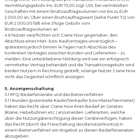
Vermittlungsgebühr iHv. EUR 75,00 zzgl. USt, bei vermittelten
Geschäften mit einem Bruttoauftragsvolumen von bis zu EUR
2.000,00 an. Über einen Bruttoauftragswert (siehe Punkt 7.2) von
EUR 2.000,00 fällt eine 3%ige Gebühr vom
Bruttoauftragsvolumen an.
4.6 Nutzer verpflichten sich Crane Now gegenüber, den
Abschluss eines Miet- bzw. Kaufvertrages unverzüglich –
spätestens jedoch binnen 14 Tagen nach Abschluss des
konkreten Vertrages zwischen Kunden und Lieferanten – zu
melden. Eine unterbliebene Meldung wird wie ein erfolgreich
vermittelter Vertrag behandelt und die Transaktionsgebühr wird
beiden Nutzern in Rechnung gestellt, solange Nutzer Crane Now
nicht das Gegenteil schriftlich anzeigen.
5. Anzeigenschaltung
5.1 RFQ-Bedarfsinserate und das Bieterverfahren:
5.1.1 Kunden (potentielle Käufer/Verkäufer bzw Mieter/Vermieter)
haben das Recht über Crane Now ihren Bedarf an Geräten
(Kräne, Hebebühnen etc.) anzumelden. Lieferanten, welche
über die Nutzungsberechtigung dieser Geräteverfügen, haben
das Recht (durch die Freischaltung des Benutzerkontos) in
einem Bieterverfahren ein Angebot zu diesen Bedarfsinseraten
abzugeben.