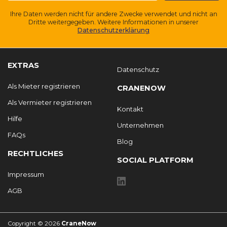
Ihre Daten werden nicht für andere Zwecke verwendet und nicht an
Dritte weitergegeben. Weitere Informationen in unserer
Datenschutzerklärung
EXTRAS
Datenschutz
Als Mieter registrieren
CRANENOW
Als Vermieter registrieren
Kontakt
Hilfe
Unternehmen
FAQs
Blog
RECHTLICHES
SOCIAL PLATFORM
Impressum
AGB
Copyright © 2026
CraneNow